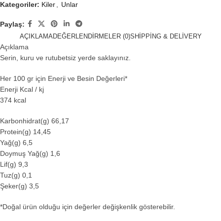
Kategoriler:
Kiler
,
Unlar
Paylaş:
AÇIKLAMA
DEĞERLENDIRMELER (0)
SHIPPING & DELIVERY
Açıklama
Serin, kuru ve rutubetsiz yerde saklayınız.
Her 100 gr için Enerji ve Besin Değerleri*
Enerji Kcal / kj
374 kcal
Karbonhidrat(g) 66,17
Protein(g) 14,45
Yağ(g) 6,5
Doymuş Yağ(g) 1,6
Lif(g) 9,3
Tuz(g) 0,1
Şeker(g) 3,5
*Doğal ürün olduğu için değerler değişkenlik gösterebilir.