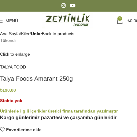
0
MENÜ
₺
0,0
Ana Sayfa
Kiler
Unlar
Back to products
Tükendi
Click to enlarge
TALYA FOOD
Talya Foods Amarant 250g
₺
190,00
Stokta yok
Ürünlerle ilgili içerikler üretici firma tarafından yazılmıştır.
Kargo günlerimiz pazartesi ve çarşamba günleridir.
Favorilerime ekle